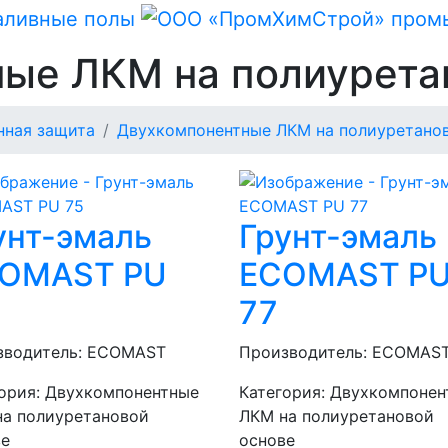
ые ЛКМ на полиурета
нная защита
Двухкомпонентные ЛКМ на полиуретано
унт-эмаль
Грунт-эмаль
OMAST PU
ECOMAST P
77
зводитель:
ECOMAST
Производитель:
ECOMAS
ория:
Двухкомпонентные
Категория:
Двухкомпонен
на полиуретановой
ЛКМ на полиуретановой
ве
основе