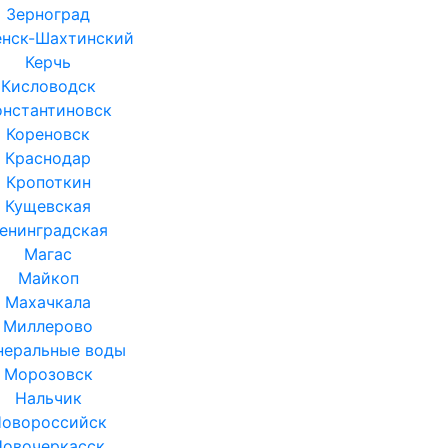
Зерноград
енск-Шахтинский
Керчь
Кисловодск
онстантиновск
Кореновск
Краснодар
Кропоткин
Кущевская
енинградская
Магас
Майкоп
Махачкала
Миллерово
еральные воды
Морозовск
Нальчик
овороссийск
Новочеркасск