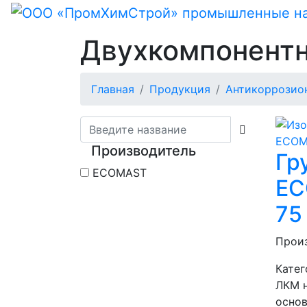
Двухкомпонентн
Главная
Продукция
Антикоррозио
Производитель
Гр
ECOMAST
EC
75
Прои
Катег
ЛКМ 
осно