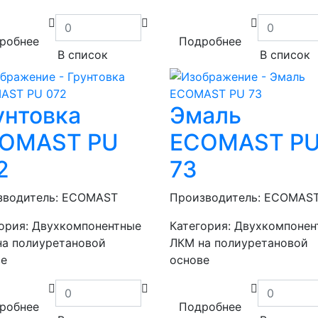
робнее
Подробнее
В список
В список
унтовка
Эмаль
OMAST PU
ECOMAST P
2
73
зводитель:
ECOMAST
Производитель:
ECOMAS
ория:
Двухкомпонентные
Категория:
Двухкомпонен
на полиуретановой
ЛКМ на полиуретановой
ве
основе
робнее
Подробнее