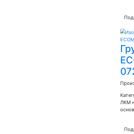
Под
Гр
EC
07
Прои
Катег
ЛКМ 
осно
Под