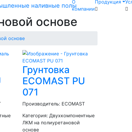
О
Продукция
Ус
компании
новой основе
вой основе
Грунтовка
U
ECOMAST PU
071
T
Производитель:
ECOMAST
тные
Категория:
Двухкомпонентные
ЛКМ на полиуретановой
основе