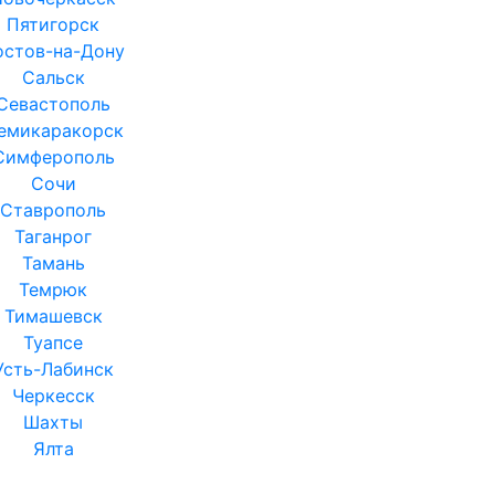
Пятигорск
остов-на-Дону
Сальск
Севастополь
емикаракорск
Симферополь
Сочи
Ставрополь
Таганрог
Тамань
Темрюк
Тимашевск
Туапсе
Усть-Лабинск
Черкесск
Шахты
Ялта